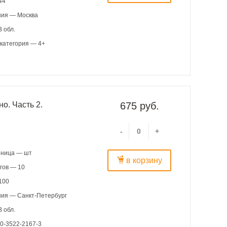
44
ния — Москва
 обл.
категория — 4+
о. Часть 2.
675 руб.
-
+
иница — шт
в корзину
гов — 10
100
ния — Санкт-Петербург
 обл.
0-3522-2167-3