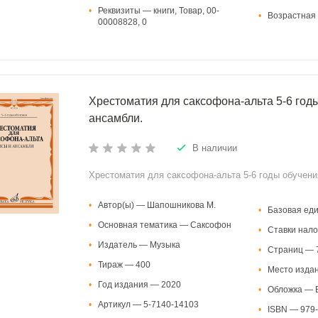
•
Реквизиты — книги, Товар, 00-
•
Возрастная 
00008828, 0
Хрестоматия для саксофона-альта 5-6 год
ансамбли.
В наличии
Хрестоматия для саксофона-альта 5-6 годы обучени
•
Автор(ы) — Шапошникова М.
•
Базовая ед
•
Основная тематика — Саксофон
•
Ставки нало
•
Издатель — Музыка
•
Страниц — 
•
Тираж — 400
•
Место изда
•
Год издания — 2020
•
Обложка — В
•
Артикул — 5-7140-14103
•
ISBN — 979-