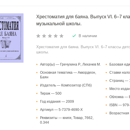
Хрестоматия для баяна. Выпуск VI. 6–7 кл
музыкальной школы.
В наличии
Хрестоматия для баяна. Выпуск VI. 6–7 классы дет
школы.
•
Автор(ы) — Гречухина Р., Лихачев М.
•
Базовая ед
•
Основная тематика — Аккордеон,
•
Ставки нало
Баян
•
Страниц — 
•
Издатель — Композитор (СПб)
•
Место изда
•
Тираж — 500
•
Обложка — В
•
Год издания — 2009
•
ISBN — 979-
•
Артикул — 5-7379-4690-X
•
Возрастная 
•
Реквизиты — книги, Товар, 7662,
0.344