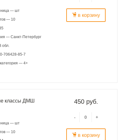
иница — шт
в корзину
гов — 10
35
ния — Санкт-Петербург
 обл.
0-706428-85-7
категория — 4+
шие классы ДМШ
450 руб.
-
+
иница — шт
гов — 10
в корзину