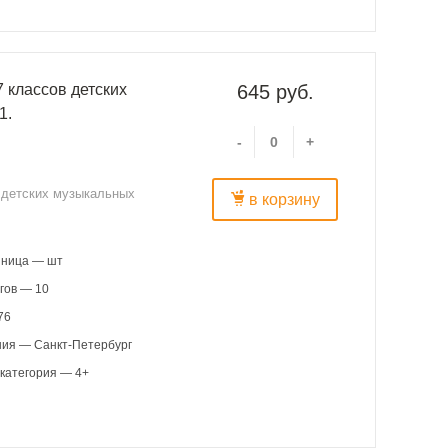
 классов детских
645 руб.
1.
-
+
в детских музыкальных
в корзину
иница — шт
гов — 10
76
ния — Санкт-Петербург
категория — 4+