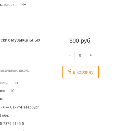
категория — 4+
тских музыкальных
300 руб.
-
+
зыкальных школ.
в корзину
иница — шт
гов — 10
40
ния — Санкт-Петербург
 обл.
5-7379-0145-5