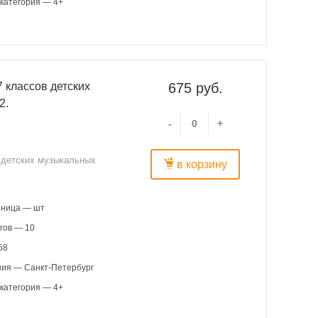
категория — 4+
 классов детских
675 руб.
2.
-
+
в детских музыкальных
в корзину
иница — шт
гов — 10
68
ния — Санкт-Петербург
категория — 4+