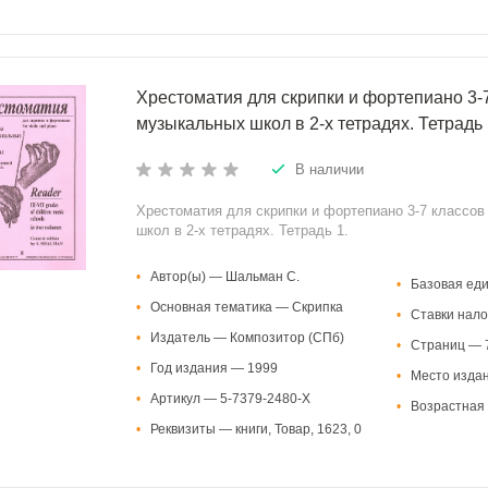
Хрестоматия для скрипки и фортепиано 3-7
музыкальных школ в 2-х тетрадях. Тетрадь 
В наличии
Хрестоматия для скрипки и фортепиано 3-7 классо
школ в 2-х тетрадях. Тетрадь 1.
•
Автор(ы) — Шальман С.
•
Базовая ед
•
Основная тематика — Скрипка
•
Ставки нало
•
Издатель — Композитор (СПб)
•
Страниц — 
•
Год издания — 1999
•
Место изда
•
Артикул — 5-7379-2480-X
•
Возрастная 
•
Реквизиты — книги, Товар, 1623, 0