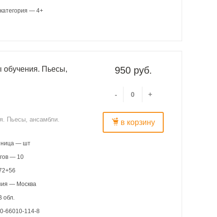
категория — 4+
ы обучения. Пьесы,
950 руб.
-
+
я. Пьесы, ансамбли.
в корзину
иница — шт
гов — 10
72+56
ния — Москва
 обл.
0-66010-114-8