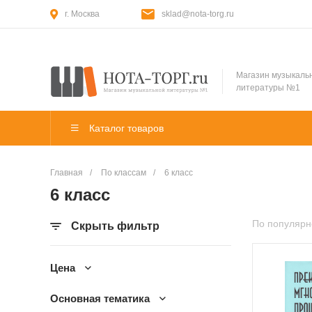
г. Москва
sklad@nota-torg.ru
Магазин музыкаль
литературы №1
Каталог товаров
Главная
/
По классам
/
6 класс
6 класс
По популярн
Скрыть фильтр
Цена
Основная тематика