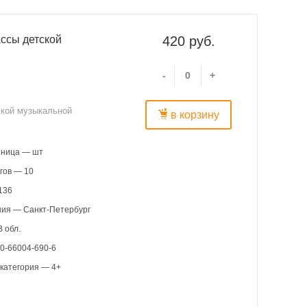
ассы детской
420 руб.
-
+
ской музыкальной
в корзину
иница — шт
гов — 10
136
ния — Санкт-Петербург
 обл.
0-66004-690-6
категория — 4+