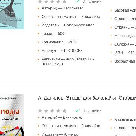
В наличии
•
Автор(ы) — Васильев М.
•
Базовая ед
•
Основная тематика — Балалайка
•
Ставки нало
•
Издатель — Союз художников
•
Страниц — 
•
Тираж — 500
•
Место изда
•
Год издания — 2016
•
Обложка — В
•
Артикул — 015310-СВК
•
ISBN — 979-
•
Реквизиты — книги, Товар, 00-
•
Возрастная 
00009062, 0
А. Данилов. Этюды для балалайки. Стар
В наличии
•
Автор(ы) — Данилов А.
•
Базовая ед
•
Основная тематика — Балалайка
•
Ставки нало
•
Издатель — Аллегро