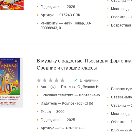
•
Страниц — 
•
Год издания — 2026
•
Место изда
•
Артикул — 015243-СВК
•
Обложка — В
•
Реквизиты — книги, Товар, 00-
•
Возрастная 
00008943, 0
В музыку с радостью. Пьесы для фортепиан
Средние и старшие классы
В наличии
•
Автор(ы) — Геталова О., Визная И.
•
Базовая ед
•
Основная тематика — Фортепиано
•
Ставки нало
•
Издатель — Композитор (СПб)
•
Страниц — 
•
Тираж — 3000
•
Место изда
•
Год издания — 2025
•
Обложка — В
•
Артикул — 5-7379-2167-3
•
ISBN — 979-