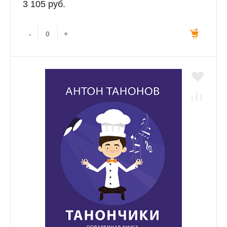
3 105 руб.
-
+