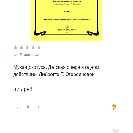
В наличии
Муха-цокотуха. Детская опера в одном
действиии. Либретто Т. Огородновой-
Духаниной по одноименной сказке К.
Чуковского. Клавир. Средние и старшие классы
375 руб.
ДМШ.
-
+