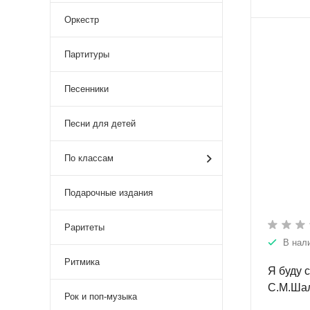
Оркестр
Партитуры
Песенники
Песни для детей
По классам
Подарочные издания
Раритеты
В нал
Ритмика
Я буду 
С.М.Шал
Рок и поп-музыка
Романти