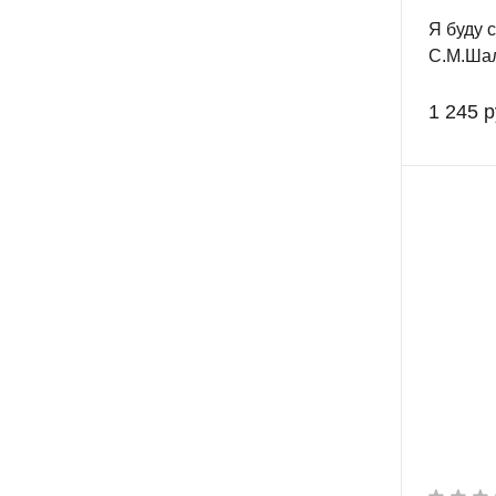
Я буду 
С.М.Шал
1 245 р