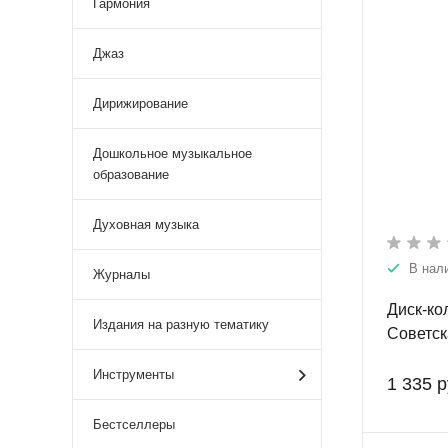
Гармония
Джаз
Дирижирование
Дошкольное музыкальное
образование
Духовная музыка
В нал
Журналы
Диск-ко
Издания на разную тематику
Советск
отечест
Инструменты
методич
1 335 р
учащихс
Бестселлеры
любител