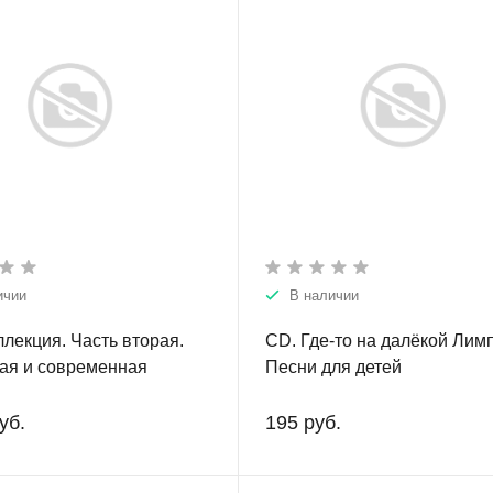
ичии
В наличии
ллекция. Часть вторая.
CD. Где-то на далёкой Лим
ая и современная
Песни для детей
венная музыка. Учебно-
еское пособие для
уб.
195 руб.
я музыкальных школ и
ей музыки. С