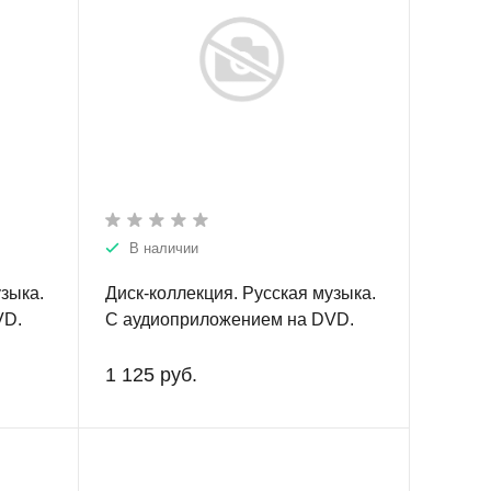
В наличии
узыка.
Диск-коллекция. Русская музыка.
VD.
С аудиоприложением на DVD.
бие
Учебно-методическое пособие
 школ
для учащихся музыкальных школ
1 125 руб.
ей
ерах.