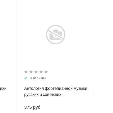
В наличии
тихи
Антология фортепианной музыки
русских и советских
композиторов . Часть 1 (1917–
1991). Диск 5.
375 руб.