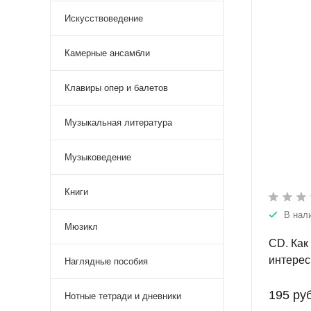
аудиоп
Искусствоведение
Камерные ансамбли
Клавиры опер и балетов
Музыкальная литература
Музыковедение
Книги
В нал
Мюзикл
CD. Как
интерес
Наглядные пособия
песни
195 руб
Нотные тетради и дневники