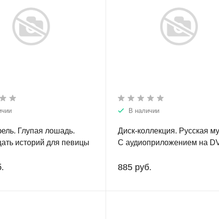
ичии
В наличии
ель. Глупая лошадь.
Диск-коллекция. Русская м
ать историй для певицы
С аудиоприложением на D
ста.
Учебно-методическое посо
для учащихся музыкальных
.
885 руб.
и многочисленных любител
русской музыки. Для
прослушивания на DVD-
проигрывателях и компьют