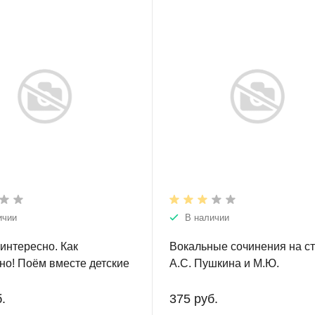
риложением на DVD.
ичии
В наличии
 интересно. Как
Вокальные сочинения на с
но! Поём вместе детские
А.С. Пушкина и М.Ю.
Лермонтова. Компакт-диск.
.
375 руб.