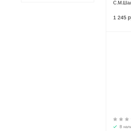
С.М.Шал
1 245 р
В нал