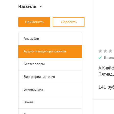
Издатель
Ансамбли
Аудио- и видеоприложения
В нал
Бестселлеры
А.Кнайф
Пятнадц
Биографии, история
и пиани
141 руб
Букинистика
Вокал