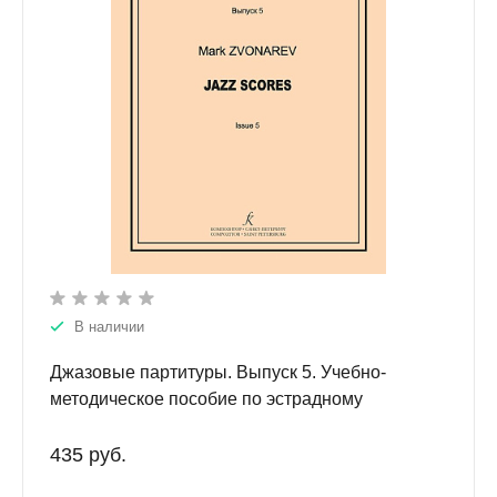
В наличии
Джазовые партитуры. Выпуск 5. Учебно-
методическое пособие по эстрадному
дирижированию. Для преподавателей детских
музыкальных школ, детских школ искусств и
435 руб.
музыкальных лицеев.