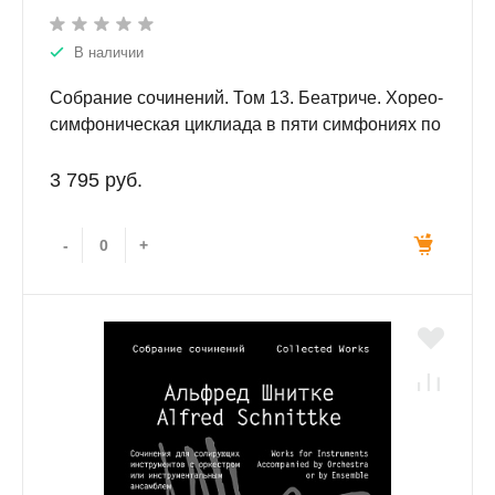
В наличии
Собрание сочинений. Том 13. Беатриче. Хорео-
симфоническая циклиада в пяти симфониях по
«Божественной комедии» Данте Алигьери. Для
большого симфонического оркестра.
3 795 руб.
Партитура.
-
+