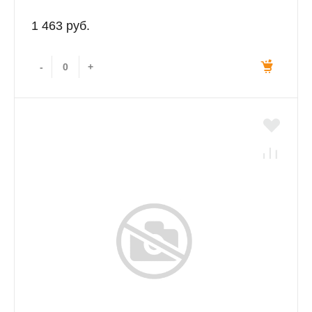
1 463 руб.
-
+