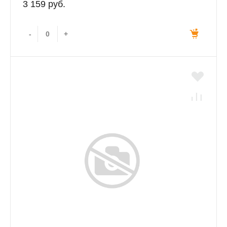
3 159 руб.
-
+