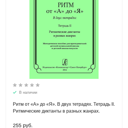
В наличии
Ритм от «А» до «Я». В двух тетрадях. Тетрадь II.
Ритмические диктанты в разных жанрах.
Методическое пособие для учителей детской
музыкальной школы и детской школы искусств.
255 руб.