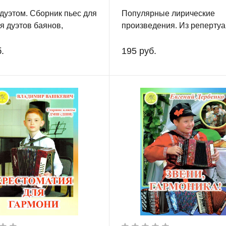
дуэтом. Сборник пьес для
Популярные лирические
 дуэтов баянов,
произведения. Из реперту
онов, гармоней.
оркестра гармоник. Старш
классы ДМШ.
.
195 руб.