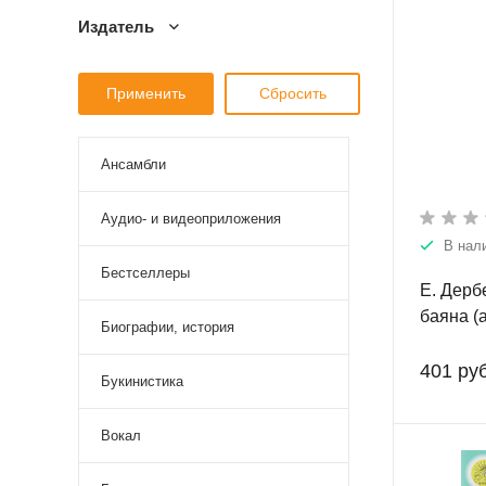
Издатель
Ансамбли
Аудио- и видеоприложения
В нал
Бестселлеры
Е. Дерб
баяна (
Биографии, история
Младши
и ДШИ
401 руб
Букинистика
Вокал