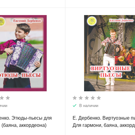
ичии
В наличии
енко. Этюды-пьесы для
Е. Дербенко. Виртуозные п
 (баяна, аккордеона)
Для гармони, баяна, аккор