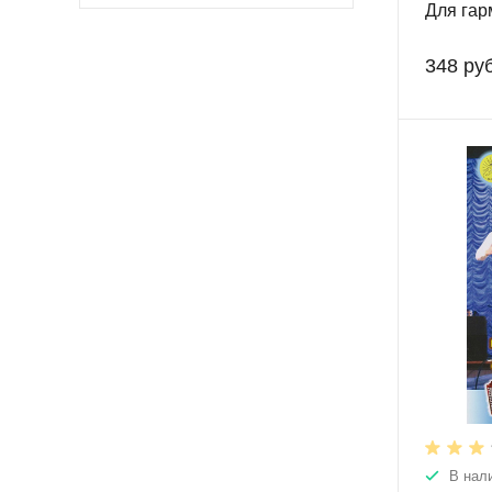
Для гар
348 руб
В нал