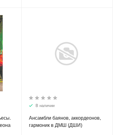
В наличии
ьесы.
Ансамбли баянов, аккордеонов,
деона
гармоник в ДМШ (ДШИ)