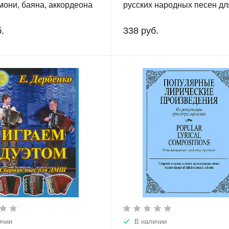
мони, баяна, аккордеона
русских народных песен дл
баяна, аккордеона, гармон
.
338 руб.
ичии
В наличии