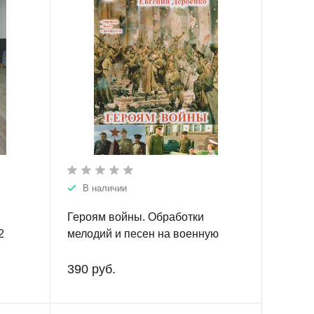
В наличии
Героям войны. Обработки
2
мелодий и песен на военную
тематику. Для гармони, баяна,
аккордеона
390 руб.