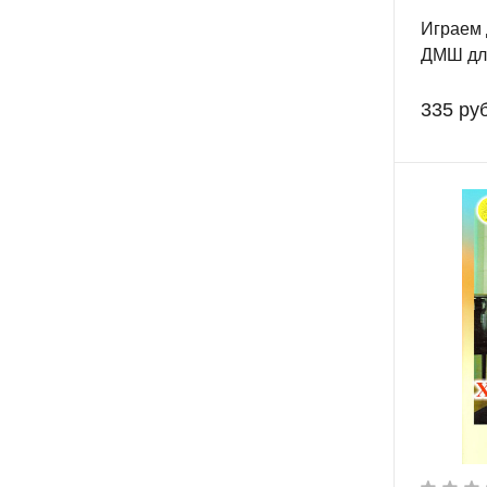
Играем 
ДМШ для
аккорде
335 руб