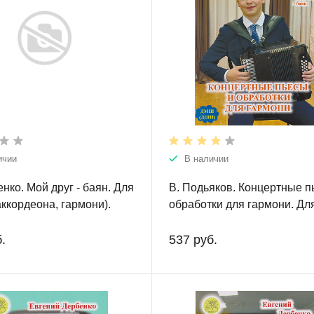
ичии
В наличии
енко. Мой друг - баян. Для
В. Подьяков. Концертные п
аккордеона, гармони).
обработки для гармони. Дл
е и средние классы ДМШ
хроматической гармони, ба
.
537 руб.