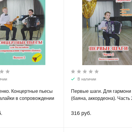
ичии
В наличии
енко. Концертные пьесы
Первые шаги. Для гармони
алайки в сопровождении
(баяна, аккордеона). Часть 
 (баяна). Выпуск 2
.
316 руб.