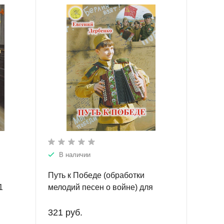
В наличии
Путь к Победе (обработки
1
мелодий песен о войне) для
хроматической гармони, баяна,
акордеона.
321 руб.