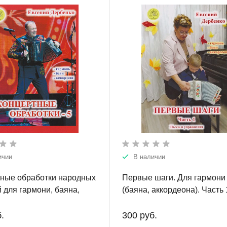
ичии
В наличии
ные обработки народных
Первые шаги. Для гармони
 для гармони, баяна,
(баяна, аккордеона). Часть 
она. Выпуск 5
.
300 руб.