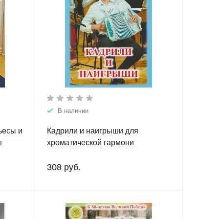
В наличии
ьесы и
Кадрили и наигрыши для
я
хроматической гармони
яна
308 руб.