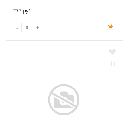
277 руб.
-
+