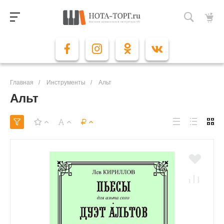
Главная
/
Инструменты
/
Альт
Альт