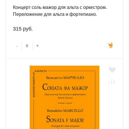
Концерт соль мажор для альта с оркестром.
Переложение для альта и фортепиано.
Редактор серии Алексей Людевиг. Клавир и
партия.
315 руб.
-
+