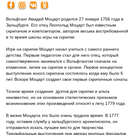
Вольфганг Амадей Моцарт родился 27 января 1756 года в
Зальцбурге. Его отец Леопольд Моцарт был известным
скрипачом и композитором, автором весьма востребованной
в то время школы игры на скрипке.
Игре на скрипке Моцарт начал учиться с самого раннего
детства. Первым педагогом стал для него отец, который
самоотверженно занимался с Вольфгангом сначала на
клавесине, затем на скрипке и органе. Первое концертное
выступление юного скрипача состоялось когда ему было 6
лет. Вскоре Моцарт создает свои первые скрипичные сонаты.
Точное время создания дуэтов для скрипки и альта
неизвестно, но на основании стилистических признаков
возникновение этих произведений относят к лету 1779 года.
В жизни Моцарта это было очень трудное время. В 1777
году, оставив службу у зальцбургского архиепископа, он
отправился искать лучшее место для творчества.
Триумфальные выступления при дворах крупных феодалов