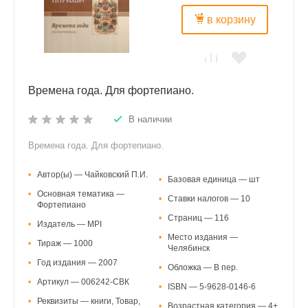
в корзину
Времена года. Для фортепиано.
В наличии
Времена года. Для фортепиано.
•
Автор(ы) — Чайковский П.И.
•
Базовая единица — шт
•
Основная тематика —
•
Ставки налогов — 10
Фортепиано
•
Страниц — 116
•
Издатель — MPI
•
Место издания —
•
Тираж — 1000
Челябинск
•
Год издания — 2007
•
Обложка — В пер.
•
Артикул — 006242-СВК
•
ISBN — 5-9628-0146-6
•
Реквизиты — книги, Товар,
•
Возрастная категория — 4+