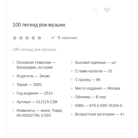
100 легенд рок-музыки.
В наличии
100 легенд рок-музыки.
•
Основная тематика —
•
Базовая единица — шт
Биографии, история
•
Ставки налогов — 10
•
Издатель — Эксмо
•
Страниц — 96
•
Тираж — 3000
•
Место издания — Москва
•
Год издания — 2015
•
Обложка — В пер.
•
Артикул — 012115-СВК
•
ISBN — 978-5-699-78284-0
•
Реквизиты — книги, Товар,
•
Возрастная категория — 4+
00-00002796, 0.593