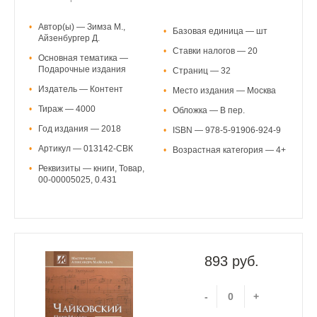
•
Автор(ы) — Зимза М.,
•
Базовая единица — шт
Айзенбургер Д.
•
Ставки налогов — 20
•
Основная тематика —
Подарочные издания
•
Страниц — 32
•
Издатель — Контент
•
Место издания — Москва
•
Тираж — 4000
•
Обложка — В пер.
•
Год издания — 2018
•
ISBN — 978-5-91906-924-9
•
Артикул — 013142-СВК
•
Возрастная категория — 4+
•
Реквизиты — книги, Товар,
00-00005025, 0.431
893 руб.
-
+