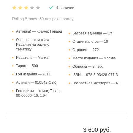
В наличии
Rolling Stones. 50 лет рок-н-роллу
•
Автор(ы) — Крамер Говард
•
Базовая единица — шт
•
Основная тематика —
•
Ставки налогов — 10
Издания на разную
тематику
•
Страниц — 272
•
Издатель — Магма
•
Место издания — Москва
•
Тираж — 500
•
Обложка — В пер.
•
Год издания — 2011
•
ISBN — 978-5-93428-077-3
•
Артикул — 010542-СВК
•
Возрастная категория — 4+
•
Реквизиты — книги, Товар,
00-00000410, 1.94
3 600 руб.