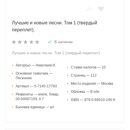
Лучшие и новые песни. Том 1 (твердый
переплет).
В наличии
Лучшие и новые песни. Том 1 (твердый переплет).
•
Автор(ы) — Николаев И.
•
Ставки налогов — 10
•
Основная тематика —
•
Страниц — 112
Песенник
•
Место издания — Москва
•
Артикул — 5-7140-17793
•
Обложка — В обл.
•
Реквизиты — книги, Товар,
00-00007159, 0.7
•
ISBN — 979-0-66010-246-6
•
Базовая единица — шт