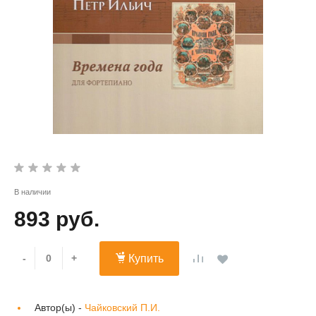
В наличии
893 руб.
-
+
Купить
Автор(ы) -
Чайковский П.И.