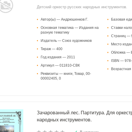
Детский оркестр русских народных инструментов.
•
Автор(ы) — Андрюшенков Г.
•
Базовая ед
•
Основная тематика — Издания на
•
Ставки нало
разную тематику
•
Страниц — 
•
Издатель — Союз художников
•
Место изда
•
Тираж — 400
•
Обложка — В
•
Год издания — 2011
•
ISBN — 978-
•
Артикул — 011810-СВК
•
Возрастная 
•
Реквизиты — книги, Товар, 00-
00002405, 0
Зачарованный лес. Партитура. Для оркест
народных инструментов.