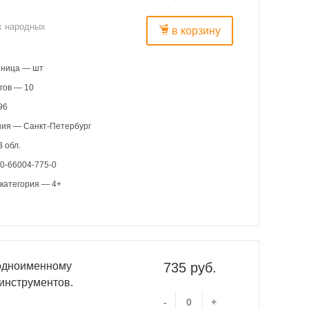
х народных
в корзину
иница — шт
гов — 10
96
ния — Санкт-Петербург
 обл.
0-66004-775-0
категория — 4+
 одноименному
735 руб.
 инструментов.
-
+