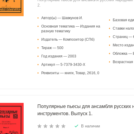
2.
•
Автор(ы) — Шавкунов И.
•
Базовая ед
•
Основная тематика — Издания на
•
Ставки нало
разную тематику
•
Страниц — 
•
Издатель — Композитор (СПб)
•
Место изда
•
Тираж — 500
•
Обложка — В
•
Год издания — 2003
•
Возрастная 
•
Артикул — 5-7379-3430-Х
•
Реквизиты — книги, Товар, 2616, 0
Популярные пьесы для ансамбля русских 
инструментов. Выпуск 1.
В наличии