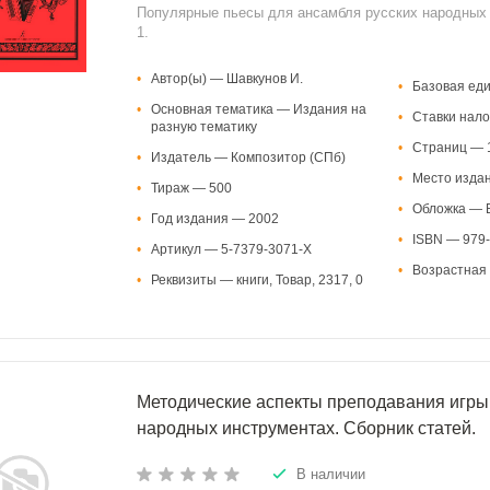
Популярные пьесы для ансамбля русских народных
1.
•
Автор(ы) — Шавкунов И.
•
Базовая ед
•
Основная тематика — Издания на
•
Ставки нало
разную тематику
•
Страниц — 
•
Издатель — Композитор (СПб)
•
Место изда
•
Тираж — 500
•
Обложка — В
•
Год издания — 2002
•
ISBN — 979-
•
Артикул — 5-7379-3071-Х
•
Возрастная 
•
Реквизиты — книги, Товар, 2317, 0
Методические аспекты преподавания игры 
народных инструментах. Сборник статей.
В наличии