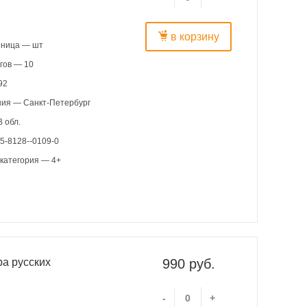
в корзину
иница — шт
гов — 10
92
ния — Санкт-Петербург
 обл.
5-8128--0109-0
категория — 4+
ра русских
990 руб.
-
+