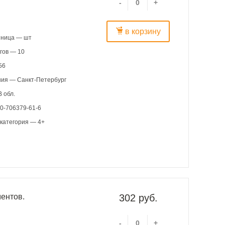
-
+
в корзину
иница — шт
гов — 10
56
ния — Санкт-Петербург
 обл.
0-706379-61-6
категория — 4+
ментов.
302 руб.
-
+