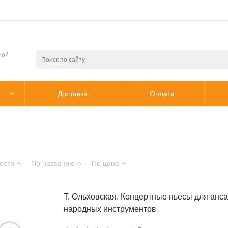
ной
Доставка
Оплата
ости
По названию
По цене
Т. Ольховская. Концертные пьесы для анс
народных инструментов