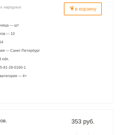
их народных
в корзину
иница — шт
гов — 10
64
ния — Санкт-Петербург
 обл.
— 978-5-81-28-0160-1
категория — 4+
ов.
353 руб.