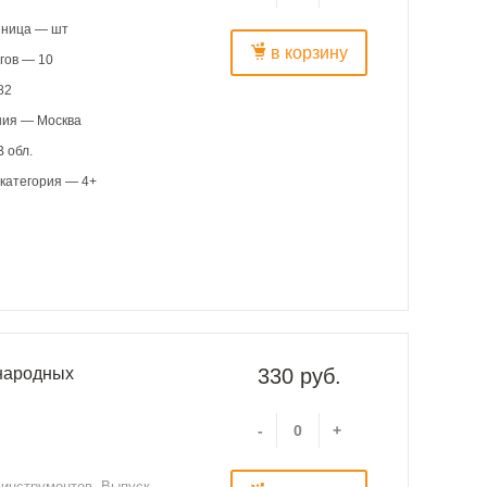
иница — шт
в корзину
гов — 10
82
ния — Москва
 обл.
категория — 4+
народных
330 руб.
-
+
 инструментов. Выпуск