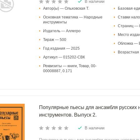
В наличии
•
Автор(ы) — Ольховская Т.
•
Базовая ед
•
Основная тематика — Народные
•
Ставки нало
инструменты
•
Страниц — 
•
Издатель — Аллегро
•
Место изда
•
Тираж — 500
•
Обложка — В
•
Год издания — 2025
•
Возрастная 
•
Артикул — 015202-СВК
•
Реквизиты — книги, Товар, 00-
00008887, 0.171
Популярные пьесы для ансамбля русских 
инструментов. Выпуск 2.
В наличии
Популярные пьесы для ансамбля русских народных