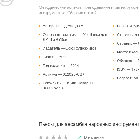
Методические аспекты преподавания игры на русск
инструментах. Сборник статей.
•
Автор(ы) — Демидов А.
•
Базовая ед
•
Основная тематика — Учебники для
•
Ставки нало
ДМШ и ВУЗов
•
Страниц — 
•
Издатель — Союз художников
•
Место изда
•
Тираж — 500
•
Обложка — В
•
Год издания — 2014
•
ISBN 
•
Артикул — 012020-СВК
•
Возрастная 
•
Реквизиты — книги, Товар, 00-
00002627, 0
Пьесы для ансамбля народных инструмент
В наличии