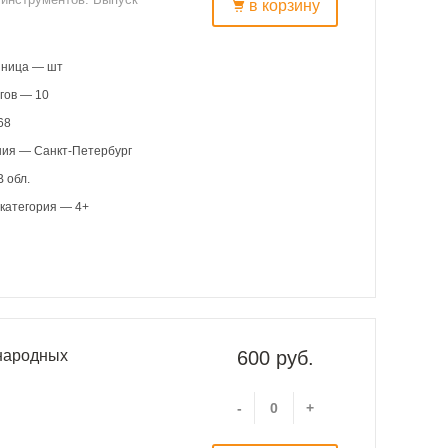
в корзину
иница — шт
гов — 10
68
ния — Санкт-Петербург
 обл.
категория — 4+
народных
600 руб.
-
+