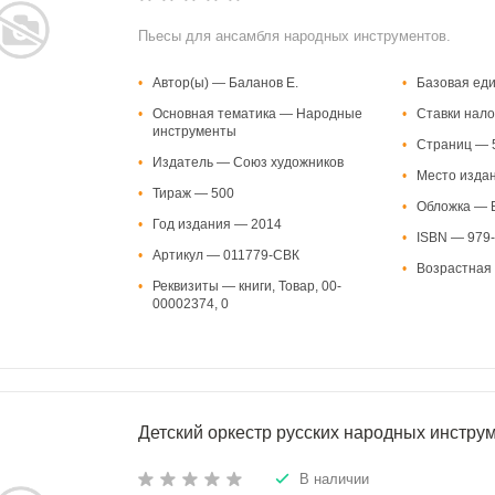
Пьесы для ансамбля народных инструментов.
•
Автор(ы) — Баланов Е.
•
Базовая ед
•
Основная тематика — Народные
•
Ставки нало
инструменты
•
Страниц — 
•
Издатель — Союз художников
•
Место изда
•
Тираж — 500
•
Обложка — В
•
Год издания — 2014
•
ISBN — 979-
•
Артикул — 011779-СВК
•
Возрастная 
•
Реквизиты — книги, Товар, 00-
00002374, 0
Детский оркестр русских народных инстру
В наличии