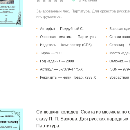
В наличии
Зачарованный лес. Партитура. Для оркестра русски
инструментов.
•
Автор(ы) — Поддубный С.
•
Базовая ед
•
Основная тематика — Партитуры
•
Ставки нало
•
Издатель — Композитор (СПб)
•
Страниц — 
•
Тираж — 500
•
Место изда
•
Год издания — 2008
•
Обложка — В
•
Артикул — 5-7379-4775-Х
•
ISBN — 979-
•
Реквизиты — книги, Товар, 7288, 0
•
Возрастная 
Синюшкин колодец. Сюита из мюзикла по
сказу П. П. Бажова. Для русских народных
Партитура.