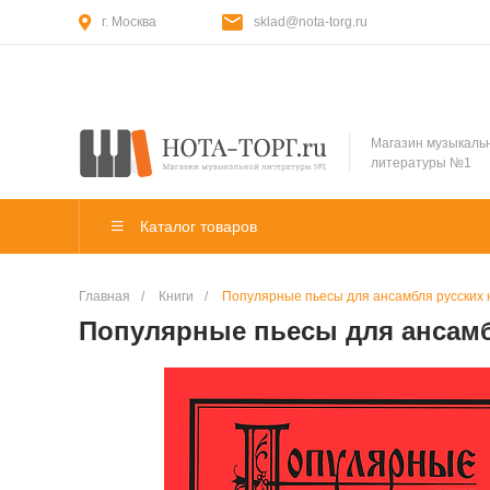
г. Москва
sklad@nota-torg.ru
Магазин музыкаль
литературы №1
Каталог товаров
Главная
/
Книги
/
Популярные пьесы для ансамбля русских 
Популярные пьесы для ансамб