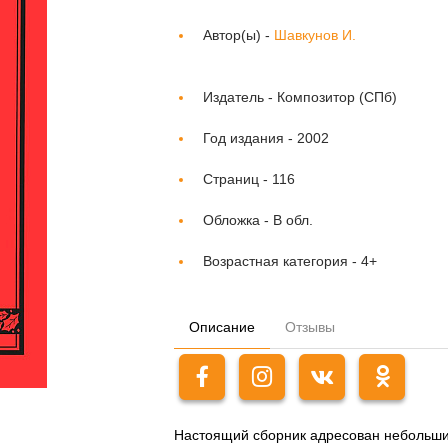
Автор(ы) -
Шавкунов И.
Издатель -
Композитор (СПб)
Год издания -
2002
Страниц -
116
Обложка -
В обл.
Возрастная категория -
4+
Описание
Отзывы
Настоящий сборник адресован небольш