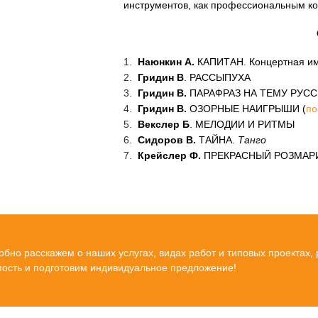
инструментов, как профессиональным ко
Наюнкин А.
КАПИТАН. Концертная имп
Гридин В
. РАССЫПУХА
Гридин В.
ПАРАФРАЗ НА ТЕМУ РУС
Гридин В.
ОЗОРНЫЕ НАИГРЫШИ (
по
Векслер Б
.
МЕЛОДИИ И РИТМЫ
Сидоров В.
ТАЙНА.
Танго
Крейслер Ф.
ПРЕКРАСНЫЙ РОЗМАРИ
бно расскажем о наших услугах, видах работ и типовых проектах,
мость и подготовим индивидуальное предложение!