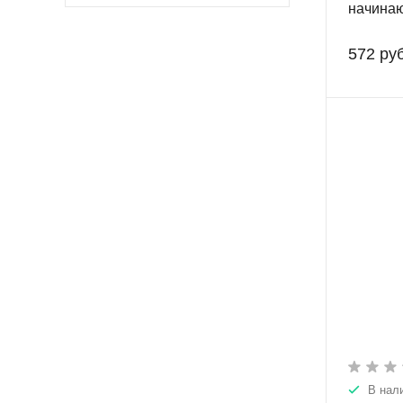
начина
572 руб
В нал