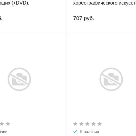
ющих (+DVD).
хореографического искусст
.
707 руб.
ичии
В наличии