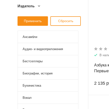
Издатель
Ансамбли
Аудио- и видеоприложения
В нал
Бестселлеры
Азбука 
Первые 
Биографии, история
2 135 р
Букинистика
Вокал