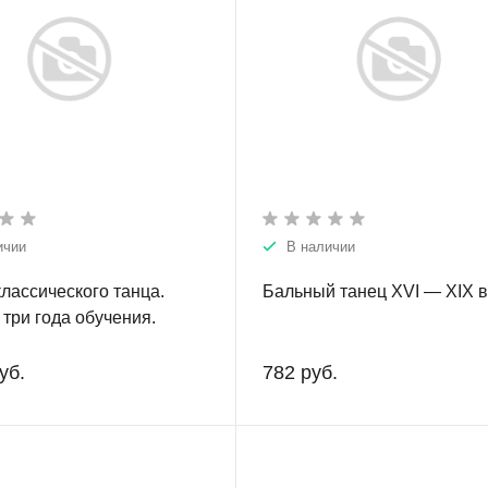
ичии
В наличии
классического танца.
Бальный танец XVI — XIX в
три года обучения.
уб.
782 руб.