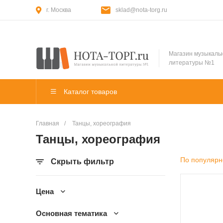
г. Москва
sklad@nota-torg.ru
Магазин музыкаль
литературы №1
Каталог товаров
Главная
/
Танцы, хореография
Танцы, хореография
По популярн
Скрыть фильтр
Цена
Основная тематика