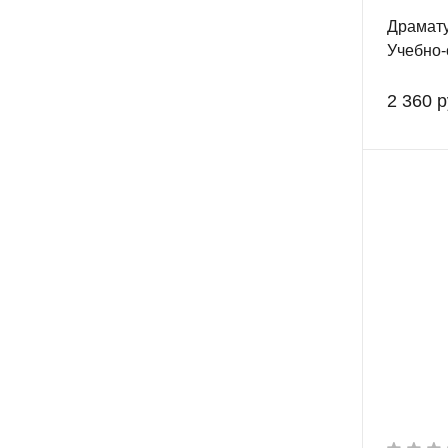
Драмату
Учебно-
2 360 р