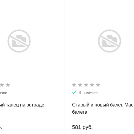
ичии
В наличии
й танец на эстраде
Старый и новый балет. Мас
балета.
.
581 руб.