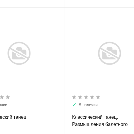
ичии
В наличии
еский танец.
Классический танец.
Размышления балетного
педагога. (+DVD).