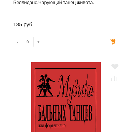
Беллиданс.Чарующий танец живота.
135 руб.
-
+