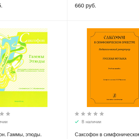
.
660 руб.
ичии
В наличии
н. Гаммы, этюды.
Саксофон в симфоническо