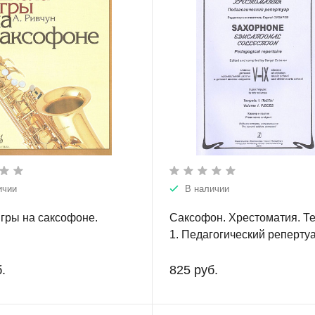
ичии
В наличии
гры на саксофоне.
Саксофон. Хрестоматия. Т
1. Педагогический репертуа
классы ДМШ. Пьесы. Клави
партия. В двух тетрадях.
.
825 руб.