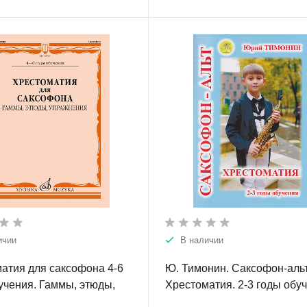
ичии
В наличии
атия для саксофона 4-6
Ю. Тимонин. Саксофон-альт
учения. Гаммы, этюды,
Хрестоматия. 2-3 годы обу
ния.