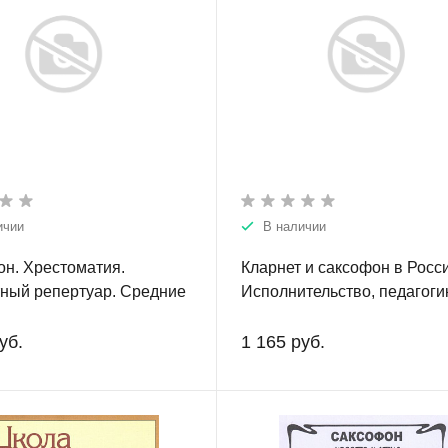
ичии
В наличии
н. Хрестоматия.
Кларнет и саксофон в Росс
ный репертуар. Средние
Исполнительство, педагоги
ие классы детской
композиторское творчество
ьной школы и детской
уб.
1 165 руб.
скусств. Часть 2. Клавир
я.