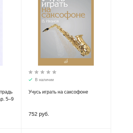
В наличии
етрадь
Учусь играть на саксофоне
р. 5–9
р и
752 руб.