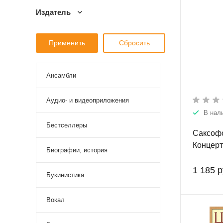
Издатель
Ансамбли
Аудио- и видеоприложения
В нал
Бестселлеры
Саксофо
Концерт
Биографии, история
и старш
музыкал
1 185 р
Букинистика
школы и
и парти
Вокал