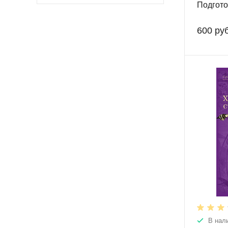
Подгото
зачету.
600 руб
В нал