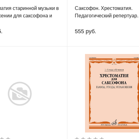
атия старинной музыки в
Саксофон. Хрестоматия.
ении для саксофона и
Педагогический репертуар. 
иано
классы детской музыкальн
школы. Клавир и партия.
.
555 руб.