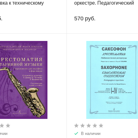
вка к техническому
оркестре. Педагогический
 Для ДМШ и муз.училищ.
репертуар. Русская музыка
Учебное пособие.
.
570 руб.
ичии
В наличии