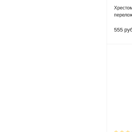
Хрестом
перелож
фортеп
555 руб