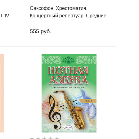
Саксофон. Хрестоматия.
I–IV
Концертный репертуар. Средние
ой
и старшие классы детской
музыкальной школы и детской
555 руб.
школы искусств. Клавир и партия.