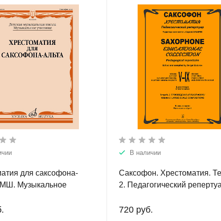
ичии
В наличии
атия для саксофона-
Саксофон. Хрестоматия. Т
ДМШ. Музыкальное
2. Педагогический репертуа
.
классы ДМШ. Пьесы. Клави
партия. В двух тетрадях.
.
720 руб.