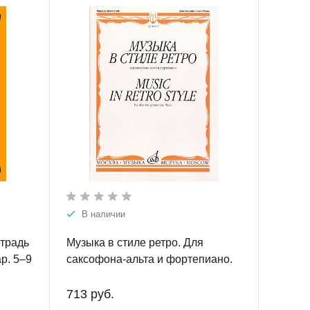
В наличии
етрадь
Музыка в стиле ретро. Для
р. 5–9
саксофона-альта и фортепиано.
р и
713 руб.