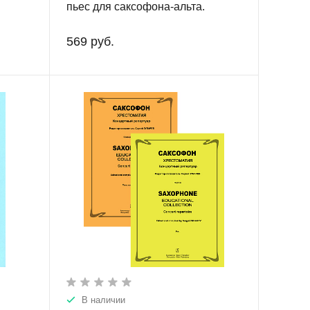
пьес для саксофона-альта.
.
Средние и старшие классы ДМШ
(ДШИ)
569 руб.
В наличии