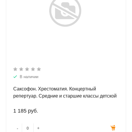
В наличии
Саксофон. Хрестоматия. Концертный
репертуар. Средние и старшие классы детской
музыкальной школы и детской школы искусств.
Часть 2. Клавир и партия.
1 185 руб.
-
+