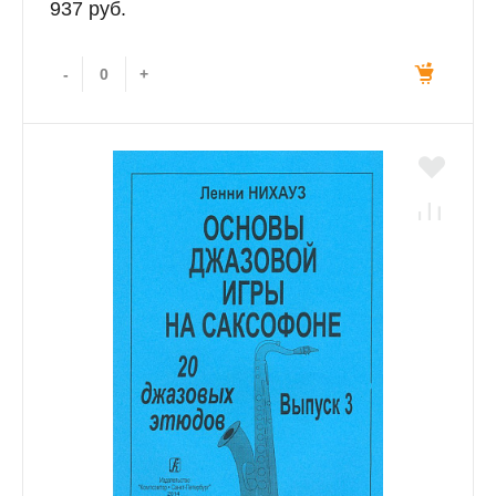
937 руб.
-
+