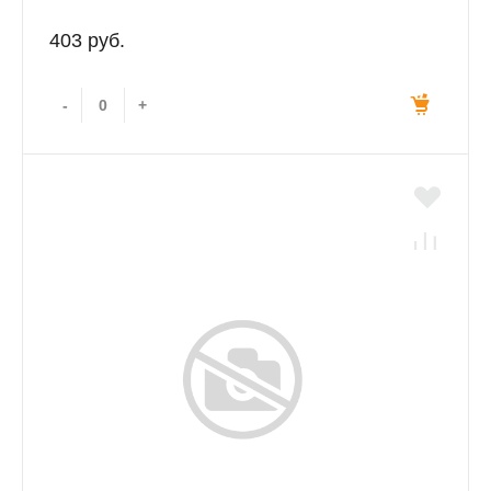
403 руб.
-
+