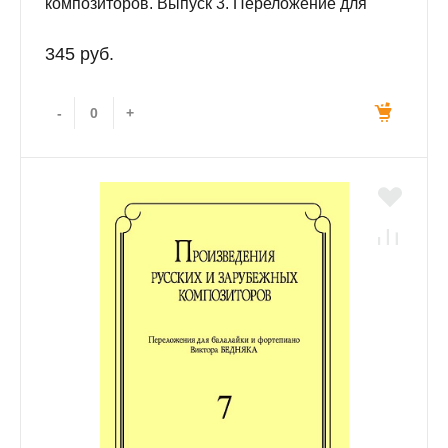
композиторов. Выпуск 3. Переложение для
балалайки и фортепиано. Переложение,
исполнительская редакция и составление В.И.
345 руб.
Бедняка.
-
+