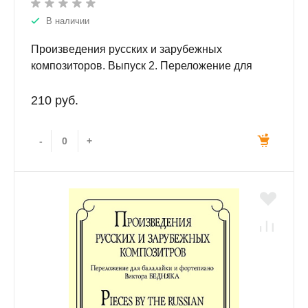
В наличии
Произведения русских и зарубежных
композиторов. Выпуск 2. Переложение для
балалайки и фортепиано. Переложение,
исполнительская редакция и составление В.И.
210 руб.
Бедняка.
-
+