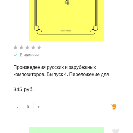
В наличии
Произведения русских и зарубежных
композиторов. Выпуск 4. Переложение для
балалайки и фортепиано. Переложение,
исполнительская редакция и составление В.И.
345 руб.
Бедняка.
-
+