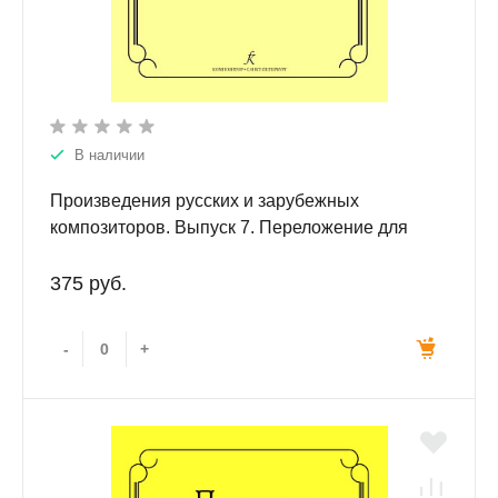
В наличии
Произведения русских и зарубежных
композиторов. Выпуск 7. Переложение для
балалайки и фортепиано. Переложение,
исполнительская редакция и составление В.И.
375 руб.
Бедняка.
-
+