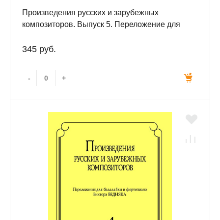
Произведения русских и зарубежных
композиторов. Выпуск 5. Переложение для
балалайки и фортепиано. Переложение,
исполнительская редакция и составление В.И.
345 руб.
Бедняка.
-
+