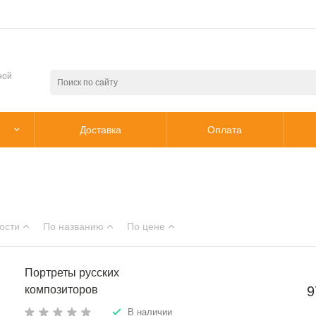
ной
Доставка
Оплата
ости
По названию
По цене
Портреты русских
композиторов
9
В наличии