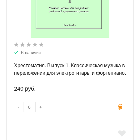
В наличии
Хрестоматия. Выпуск 1. Классическая музыка в
переложении для электрогитары и фортепиано.
Учебное пособие для эстрадных отделений
музыкальных училищ.
240 руб.
-
+