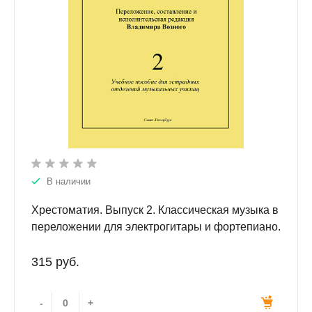
В наличии
Хрестоматия. Выпуск 2. Классическая музыка в
переложении для электрогитары и фортепиано.
Учебное пособие для эстрадных отделений
музыкальных училищ.
315 руб.
-
+