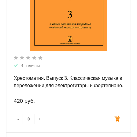
В наличии
Хрестоматия. Выпуск 3. Классическая музыка в
переложении для электрогитары и фортепиано.
Учебное пособие для эстрадных отделений
музыкальных училищ.
420 руб.
-
+