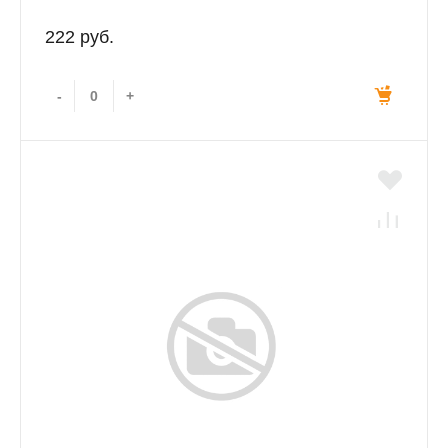
222 руб.
-
+