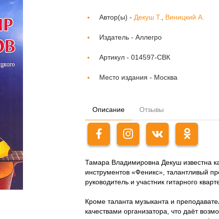
Автор(ы) -
Декуш Т.
,
Виницкий А.
Издатель -
Аллегро
Артикул -
014597-СВК
Место издания -
Москва
Описание
Отзывы
Тамара Владимировна Декуш известна ка
инструментов «Феникс», талантливый пр
руководитель и участник гитарного кварт
Кроме таланта музыканта и преподават
качествами организатора, что даёт возм