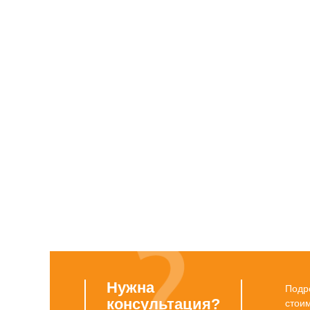
Нужна
Подро
консультация?
стои