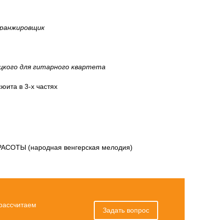
аранжировщик
цкого для гитарного квартета
та в 3-х частях
АСОТЫ (народная венгерская мелодия)
 рассчитаем
Задать вопрос