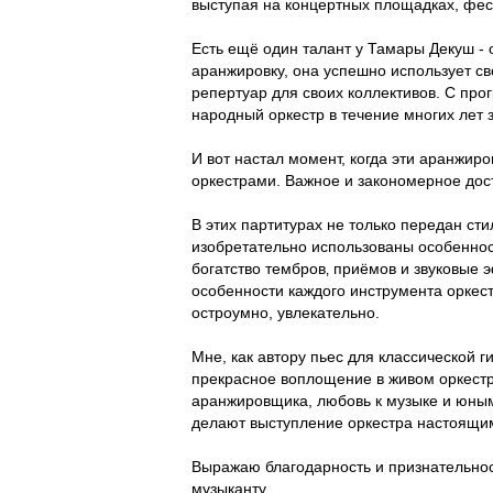
выступая на концертных площадках, фест
Есть ещё один талант у Тамары Декуш - 
аранжировку, она успешно использует св
репертуар для своих коллективов. С пр
народный оркестр в течение многих лет 
И вот настал момент, когда эти аранжир
оркестрами. Важное и закономерное дост
В этих партитурах не только передан сти
изобретательно использованы особеннос
богатство тембров‚ приёмов и звуковые 
особенности каждого инструмента оркест
остроумно, увлекательно.
Мне, как автору пьес для классической г
прекрасное воплощение в живом оркестр
аранжировщика, любовь к музыке и юны
делают выступление оркестра настоящи
Выражаю благодарность и признательнос
музыканту.