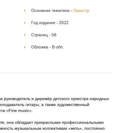
Основная тематика -
Оркестр
Год издания -
2022
Страниц -
58
Обложка -
В обл.
к руководитель и дирижёр детского оркестра народных
еподаватель гитары, а также художественный
ета «Fine music».
еля, она обладает прекрасными профессиональными
ожность музыкальным коллективам «жить», постоянно