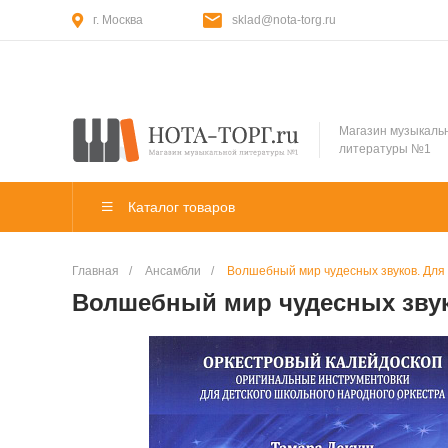
г. Москва
sklad@nota-torg.ru
Магазин музыкаль
литературы №1
Каталог товаров
Главная
/
Ансамбли
/
Волшебный мир чудесных звуков. Для 
Волшебный мир чудесных звук