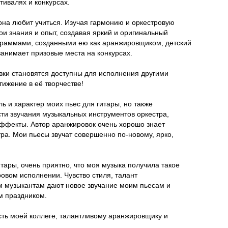
ивалях и конкурсах.
она любит учиться. Изучая гармонию и оркестровую
ои знания и опыт, создавая яркий и оригинальный
ограммами, созданными ею как аранжировщиком, детский
занимает призовые места на конкурсах.
овки становятся доступны для исполнения другими
ижение в её творчестве!
ль и характер моих пьес для гитары, но также
ти звучания музыкальных инструментов оркестра,
эффекты. Автор аранжировок очень хорошо знает
ра. Мои пьесы звучат совершенно по-новому, ярко,
итары, очень приятно, что моя музыка получила такое
овом исполнении. Чувство стиля, талант
м музыкантам дают новое звучание моим пьесам и
м праздником.
ть моей коллеге, талантливому аранжировщику и