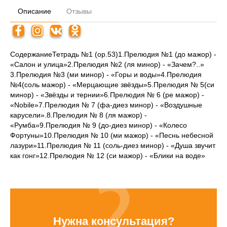
Описание
Отзывы
СодержаниеТетрадь №1 (ор.53)1.Прелюдия №1 (до мажор) -
«Салон и улица»2.Прелюдия №2 (ля минор) - «Зачем?..»
3.Прелюдия №3 (ми минор) - «Горы и воды»4.Прелюдия
№4(соль мажор) - «Мерцающие звёзды»5.Прелюдия № 5(си
минор) - «Звёзды и тернии»6.Прелюдия № 6 (ре мажор) -
«Nobile»7.Прелюдия № 7 (фа-диез минор) - «Воздушные
карусели».8.Прелюдия № 8 (ля мажор) -
«Румба»9.Прелюдия № 9 (до-диез минор) - «Колесо
Фортуны»10.Прелюдия № 10 (ми мажор) - «Песнь небесной
лазури»11.Прелюдия № 11 (соль-диез минор) - «Душа звучит
как гонг»12.Прелюдия № 12 (си мажор) - «Блики на воде»
Нужна консультация?