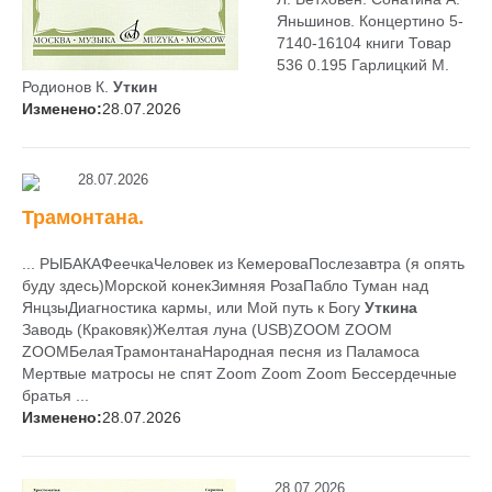
Яньшинов. Концертино 5-
7140-16104 книги Товар
536 0.195 Гарлицкий М.
Родионов К.
Уткин
Изменено:
28.07.2026
28.07.2026
Трамонтана.
... РЫБАКАФеечкаЧеловек из КемероваПослезавтра (я опять
буду здесь)Морской конекЗимняя РозаПабло Туман над
ЯнцзыДиагностика кармы, или Мой путь к Богу
Уткина
Заводь (Краковяк)Желтая луна (USB)ZOOM ZOOM
ZOOMБелаяТрамонтанаНародная песня из Паламоса
Мертвые матросы не спят Zoom Zoom Zoom Бессердечные
братья ...
Изменено:
28.07.2026
28.07.2026