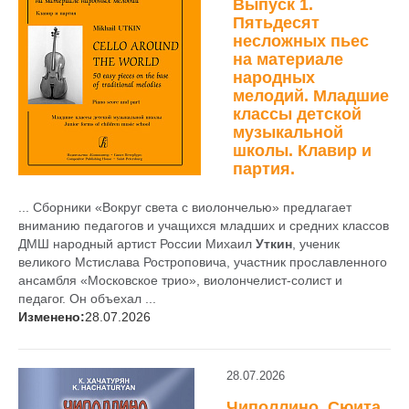
Выпуск 1.
Пятьдесят
несложных пьес
на материале
народных
мелодий. Младшие
классы детской
музыкальной
школы. Клавир и
партия.
... Сборники «Вокруг света с виолончелью» предлагает
вниманию педагогов и учащихся младших и средних классов
ДМШ народный артист России Михаил
Уткин
, ученик
великого Мстислава Ростроповича, участник прославленного
ансамбля «Московское трио», виолончелист-солист и
педагог. Он объехал ...
Изменено:
28.07.2026
28.07.2026
Чиполлино. Сюита