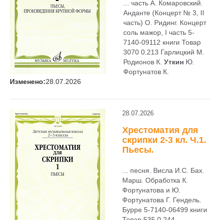
... часть А. Комаровский.
Анданте (Концерт № 3, II
часть) О. Ридинг. Концерт
соль мажор, I часть 5-
7140-09112 книги Товар
3070 0.213 Гарлицкий М.
Родионов К.
Уткин
Ю.
Фортунатов К.
Изменено:
28.07.2026
28.07.2026
Хрестоматия для
скрипки 2-3 кл. Ч.1.
Пьесы.
... песня. Висла И.С. Бах.
Марш. Обработка К.
Фортунатова и Ю.
Фортунатова Г. Гендель.
Бурре 5-7140-06499 книги
Товар 535 0.244