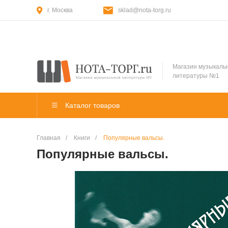
г. Москва
sklad@nota-torg.ru
Магазин музыкаль
литературы №1
Каталог товаров
Главная
/
Книги
/
Популярные вальсы.
Популярные вальсы.