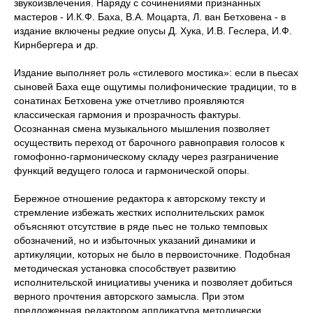
звукоизвлечения. Наряду с сочинениями признанных
мастеров - И.К.Ф. Баха, В.А. Моцарта, Л. ван Бетховена - в
издание включены редкие опусы Д. Хука, И.В. Геслера, И.Ф.
Кирнбергера и др.
Издание выполняет роль «стилевого мостика»: если в пьесах
сыновей Баха еще ощутимы полифонические традиции, то в
сонатинах Бетховена уже отчетливо проявляются
классическая гармония и прозрачность фактуры.
Осознанная смена музыкального мышления позволяет
осуществить переход от барочного равноправия голосов к
гомофонно-гармоническому складу через разграничение
функций ведущего голоса и гармонической опоры.
Бережное отношение редактора к авторскому тексту и
стремление избежать жестких исполнительских рамок
объясняют отсутствие в ряде пьес не только темповых
обозначений, но и избыточных указаний динамики и
артикуляции, которых не было в первоисточнике. Подобная
методическая установка способствует развитию
исполнительской инициативы ученика и позволяет добиться
верного прочтения авторского замысла. При этом
предложенная редактором аппликатура методически