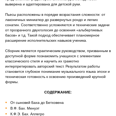
выверена и адаптирована для детской руки.
Пьесы расположены в порядке возрастания сложности: от
лаконичных миниатюр до развернутых рондо и легких
сонатин. Соответственно усложняются и технические задачи
от прозрачного двухголосия до освоения «альбертиевых
басов» и т.д. Такой подход обеспечивает планомерное
расширение исполнительских навыков ученика.
Сборник является практическим руководством, призванным в
доступной форме познакомить учащихся с элементами
классического стиля и научить их грамотно
интерпретировать авторский текст. Результатом работы
становится глубокое понимание музыкального языка эпохи и
техническая готовность к освоению произведений крупной
формы.
СОДЕРЖАНИЕ:
От сыновей Баха до Бетховена
В.Ф. Бах. Менуэт
К.Ф.Э. Бах. Аллегро