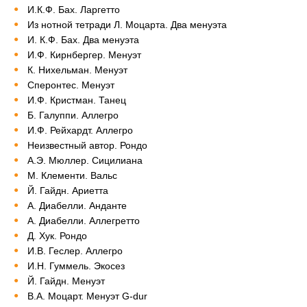
И.К.Ф. Бах. Ларгетто
Из нотной тетради Л. Моцарта. Два менуэта
И. К.Ф. Бах. Два менуэта
И.Ф. Кирнбергер. Менуэт
К. Нихельман. Менуэт
Сперонтес. Менуэт
И.Ф. Кристман. Танец
Б. Галуппи. Аллегро
И.Ф. Рейхардт. Аллегро
Неизвестный автор. Рондо
А.Э. Мюллер. Сицилиана
М. Клементи. Вальс
Й. Гайдн. Ариетта
А. Диабелли. Анданте
А. Диабелли. Аллегретто
Д. Хук. Рондо
И.В. Геслер. Аллегро
И.Н. Гуммель. Экосез
Й. Гайдн. Менуэт
В.А. Моцарт. Менуэт G-dur