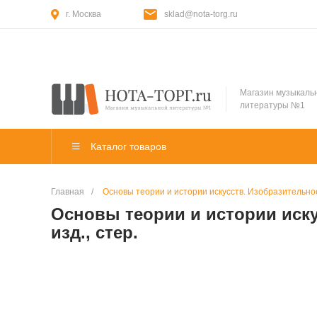
г. Москва
sklad@nota-torg.ru
Магазин музыкаль
литературы №1
Каталог товаров
Главная
/
Основы теории и истории искусств. Изобразительное и
Основы теории и истории искус
изд., стер.