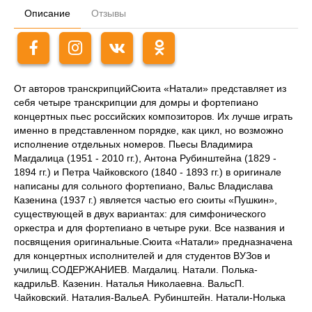
Описание
Отзывы
От авторов транскрипцийСюита «Натали» представляет из
себя четыре транскрипции для домры и фортепиано
концертных пьес российских композиторов. Их лучше играть
именно в представленном порядке, как цикл, но возможно
исполнение отдельных номеров. Пьесы Владимира
Магдалица (1951 - 2010 гг.), Антона Рубинштейна (1829 -
1894 гг.) и Петра Чайковского (1840 - 1893 гг.) в оригинале
написаны для сольного фортепиано, Вальс Владислава
Казенина (1937 г.) является частью его сюиты «Пушкин»,
существующей в двух вариантах: для симфонического
оркестра и для фортепиано в четыре руки. Все названия и
посвящения оригинальные.Сюита «Натали» предназначена
для концертных исполнителей и для студентов ВУЗов и
училищ.СОДЕРЖАНИЕВ. Магдалиц. Натали. Полька-
кадрильВ. Казенин. Наталья Николаевна. ВальсП.
Чайковский. Наталия-ВальеА. Рубинштейн. Натали-Нолька