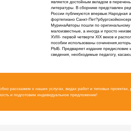
является достойным вкладом в перечень
литературы. В сбор­нике представлен ре
России публикуются впервые.Народная 
фортепиано Санкт-Пет?рбургскойконсерв
МуринаАвторы пошли по оригинальному п
малоиз­вестные, а иногда и просто неиз
XVIII- первой четверти XIX веков и расп
пособии использованы сочинения,которы
РЫБ. Предва­ряет издание предисловие 
сведения, не­обходимые педагогу, каса
бно расскажем о наших услугах, видах работ и типовых проектах,
мость и подготовим индивидуальное предложение!