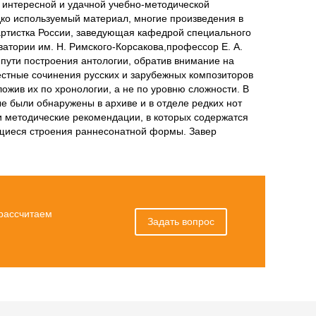
 интересной и удачной учебно-методической
дко используемый материал, многие произведения в
артистка России, заведующая кафедрой специального
атории им. Н. Римского-Корсакова,профессор Е. А.
ути построения антологии, обратив внимание на
вестные сочинения русских и зарубежных композиторов
оложив их по хронологии, а не по уровню сложности. В
е были обнаружены в архиве и в отделе редких нот
и методические рекомендации, в которых содержатся
ющиеся строения раннесонатной формы. Завер
 рассчитаем
Задать вопрос