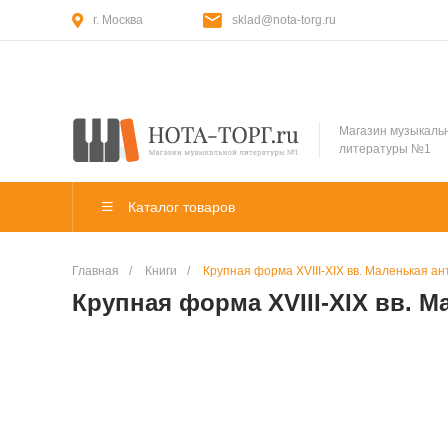
г. Москва
sklad@nota-torg.ru
Магазин музыкаль
литературы №1
Каталог товаров
Главная
/
Книги
/
Крупная форма XVIII-XIX вв. Маленькая ан
Крупная форма XVIII-XIX вв. М