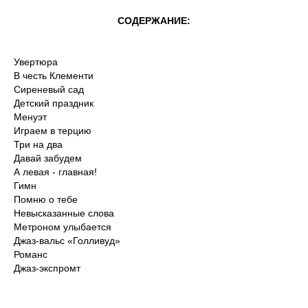
СОДЕРЖАНИЕ:
Увертюра
В честь Клементи
Сиреневый сад
Детский праздник
Менуэт
Играем в терцию
Три на два
Давай забудем
А левая - главная!
Гимн
Помню о тебе
Невысказанные слова
Метроном улыбается
Джаз-вальс «Голливуд»
Романс
Джаз-экспромт