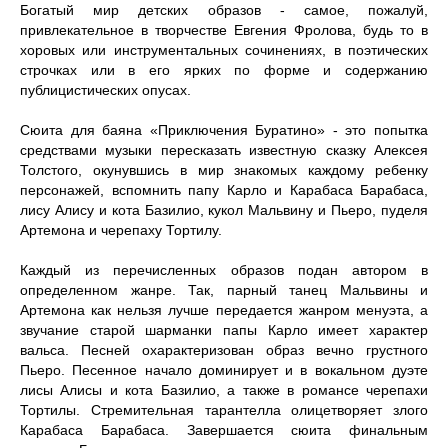
Богатый мир детских образов - самое, пожалуй,
привлекательное в творчестве Евгения Фролова, будь то в
хоровых или инструментальных сочинениях, в поэтичес­ких
строчках или в его ярких по форме и содержанию
публицистических опусах.
Сюита для баяна «Приключения Буратино» - это попытка
средствами музыки пересказать известную сказку Алексея
Толстого, окунувшись в мир знакомых каждому ребенку
персонажей, вспомнить папу Карло и Карабаса Барабаса,
лису Алису и кота Базилио, кукол Мальвину и Пьеро, пуделя
Артемона и черепаху Тортилу.
Каждый из перечисленных образов подан автором в
определенном жанре. Так, парный танец Мальвины и
Артемона как нельзя лучше передается жанром менуэта, а
звучание старой шарманки папы Карло имеет характер
вальса. Песней охарактеризо­ван образ вечно грустного
Пьеро. Песенное начало доминирует и в вокальном дуэте
лисы Алисы и кота Базилио, а также в романсе черепахи
Тортилы. Стремительная тарантелла олицетворяет злого
Карабаса Барабаса. Завершается сюита финальным