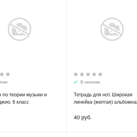
ичии
В наличии
 по теории музыки и
Тетрадь для нот. Широкая
жио. 6 класс
линейка (желтая) альбомна
Кифара.
40 руб.