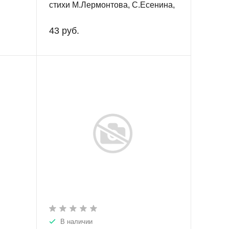
стихи М.Лермонтова, С.Есенина,
П.Целана, Ф.Майреккер.
43 руб.
В наличии