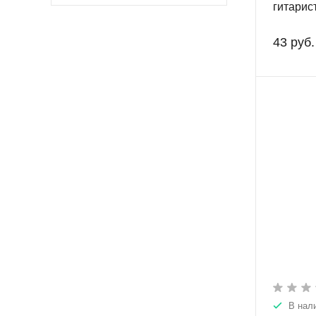
гитарис
43 руб.
В нал