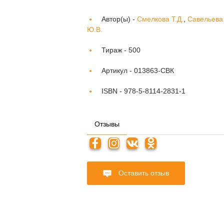
Автор(ы) -
Смелкова Т.Д.
,
Савельева
Ю.В.
Тираж -
500
Артикул -
013863-СВК
ISBN -
978-5-8114-2831-1
Отзывы
Оставить отзыв