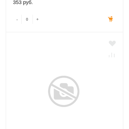
353 руб.
-
+