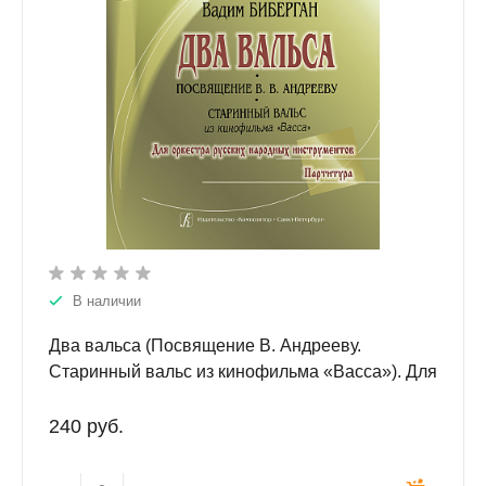
В наличии
Два вальса (Посвящение В. Андрееву.
Старинный вальс из кинофильма «Васса»). Для
оркестра русских народных инструментов.
Партитура
240 руб.