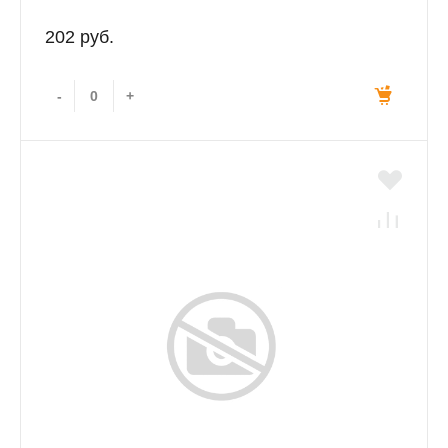
202 руб.
-
+