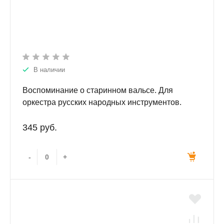
В наличии
Воспоминание о старинном вальсе. Для
оркестра русских народных инструментов.
Партитура. С нотным приложением на CD
(партии).
345 руб.
-
+