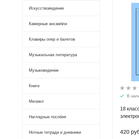
Искусствоведение
Камерные ансамбли
Клавиры опер и балетов
Музыкальная литература
Музыковедение
Книги
В нал
Мюзикл
18 клас
электро
Наглядные пособия
для эст
музыкал
420 руб
Нотные тетради и дневники