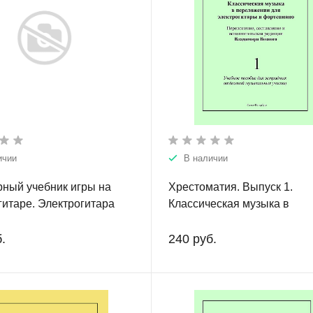
ичии
В наличии
ный учебник игры на
Хрестоматия. Выпуск 1.
гитаре. Электрогитара
Классическая музыка в
х.
переложении для электрог
и фортепиано. Учебное по
.
240 руб.
для эстрадных отделений
музыкальных училищ.