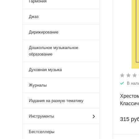
Гармония
Джаз
Дирижирование
Дошкольное музыкальное
образование
Духовная музыка
В нал
Журналы
Хрестом
Издания на разную тематику
Классич
перелож
Инструменты
и форте
315 руб
для эст
Бестселлеры
музыкал