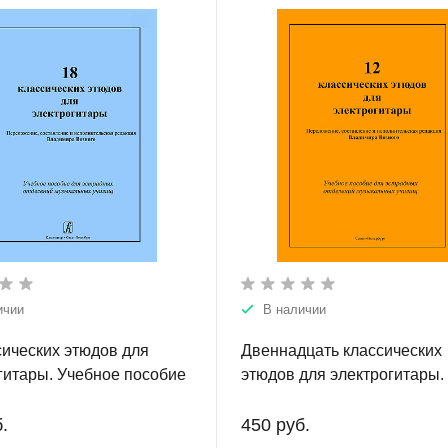
ичии
В наличии
сических этюдов для
Двеннадцать классических
гитары. Учебное пособие
этюдов для электрогитары.
радных отделений
Выпуск 2. Учебное пособие
ьных училищ.
эстрадных отделений
.
450 руб.
музыкальных училищ.