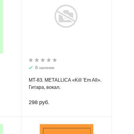
В наличии
MT-83. METALLICA «Kill 'Em All».
Гитара, вокал.
итары
собие
298 руб.