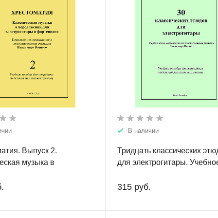
ичии
В наличии
атия. Выпуск 2.
Тридцать классических этю
еская музыка в
для электрогитары. Учебно
ении для электрогитары
пособие для эстрадных
пиано. Учебное пособие
отделений музыкальных уч
.
315 руб.
радных отделений
Выпуск 1.
ьных училищ.