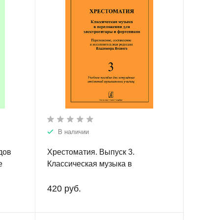
В наличии
дов
Хрестоматия. Выпуск 3.
е
Классическая музыка в
переложении для электрогитары
илищ.
и фортепиано. Учебное пособие
420 руб.
для эстрадных отделений
музыкальных училищ.