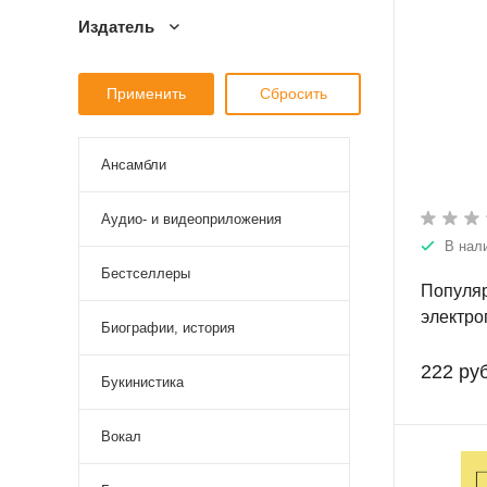
Издатель
Ансамбли
Аудио- и видеоприложения
В нал
Бестселлеры
Популяр
электро
Биографии, история
для все
222 руб
Букинистика
Вокал